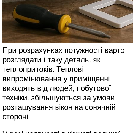
При розрахунках потужності варто
розглядати і таку деталь, як
теплопритоків. Теплові
випромінювання у приміщенні
виходять від людей, побутової
техніки, збільшуються за умови
розташування вікон на сонячній
стороні