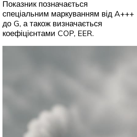
Показник позначається
спеціальним маркуванням від A+++
до G, а також визначається
коефіцієнтами COP, EER.