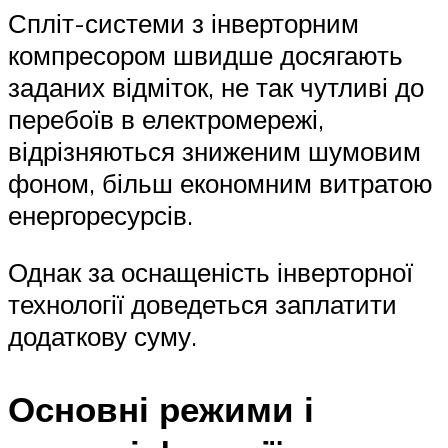
Спліт-системи з інверторним
компресором швидше досягають
заданих відміток, не так чутливі до
перебоїв в електромережі,
відрізняються зниженим шумовим
фоном, більш економним витратою
енергоресурсів.
Однак за оснащеність інверторної
технології доведеться заплатити
додаткову суму.
Основні режими і