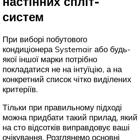
настінних спліт-
систем
При виборі побутового
кондиціонера Systemair або будь-
якої іншої марки потрібно
покладатися не на інтуїцію, а на
конкретний список чітко виділених
критеріїв.
Тільки при правильному підході
можна придбати такий прилад, який
на сто відсотків виправдовує ваші
очікування. Розглянемо основні