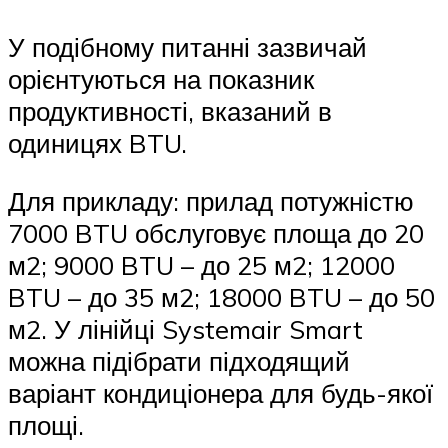
У подібному питанні зазвичай
орієнтуються на показник
продуктивності, вказаний в
одиницях BTU.
Для прикладу: прилад потужністю
7000 BTU обслуговує площа до 20
м2; 9000 BTU – до 25 м2; 12000
BTU – до 35 м2; 18000 BTU – до 50
м2. У лінійці Systemair Smart
можна підібрати підходящий
варіант кондиціонера для будь-якої
площі.