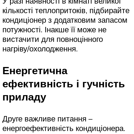
У разі наявності в кімнаті великої
кількості теплопритоків, підбирайте
кондиціонер з додатковим запасом
потужності. Інакше її може не
вистачити для повноцінного
нагріву/охолодження.
Енергетична
ефективність і гучність
приладу
Друге важливе питання –
енергоефективність кондиціонера.