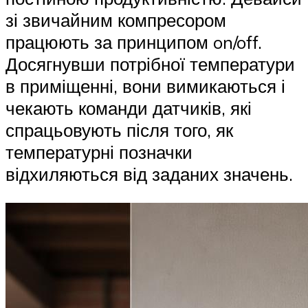
зі звичайним компресором
працюють за принципом on/off.
Досягнувши потрібної температури
в приміщенні, вони вимикаються і
чекають команди датчиків, які
спрацьовують після того, як
температурні позначки
відхиляються від заданих значень.