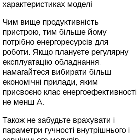
характеристиках моделі
Чим вище продуктивність
пристрою, тим більше йому
потрібно енергоресурсів для
роботи. Якщо плануєте регулярну
експлуатацію обладнання,
намагайтеся вибирати більш
економічні прилади, яким
присвоєно клас енергоефективності
не менш A.
Також не забудьте врахувати і
параметри гучності внутрішнього і
зовнішнього модулів.