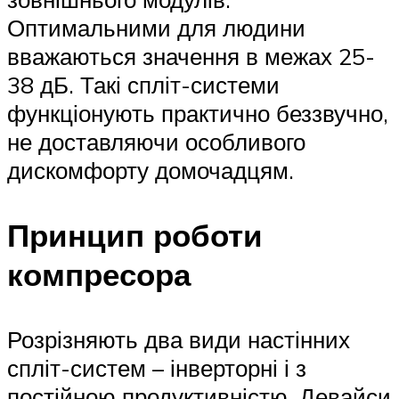
Оптимальними для людини
вважаються значення в межах 25-
38 дБ. Такі спліт-системи
функціонують практично беззвучно,
не доставляючи особливого
дискомфорту домочадцям.
Принцип роботи
компресора
Розрізняють два види настінних
спліт-систем – інверторні і з
постійною продуктивністю. Девайси