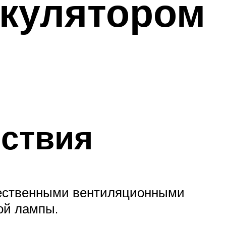
ркулятором
йствия
ожественными вентиляционными
ой лампы.