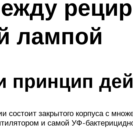
между реци
й лампой
и принцип де
ии состоит закрытого корпуса с мн
ентилятором и самой УФ-бактерицидн