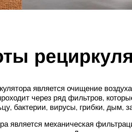
оты рециркул
улятора является очищение воздуха
роходит через ряд фильтров, котор
у, бактерии, вирусы, грибки, дым, з
ра является механическая фильтрац