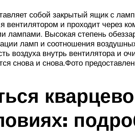
тавляет собой закрытый ящик с лам
ия вентилятором и проходит через ко
 лампами. Высокая степень обеззар
ации ламп и соотношения воздушных
асть воздуха внутрь вентилятора и оч
ется снова и снова.Фото предоставл
ться кварцево
ловиях: подр