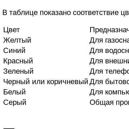
В таблице показано соответствие ц
Цвет
Предназна
Желтый
Для газосн
Синий
Для водосн
Красный
Для внешн
Зеленый
Для телеф
Черный или коричневый
Для бытово
Белый
Для компь
Серый
Общая про