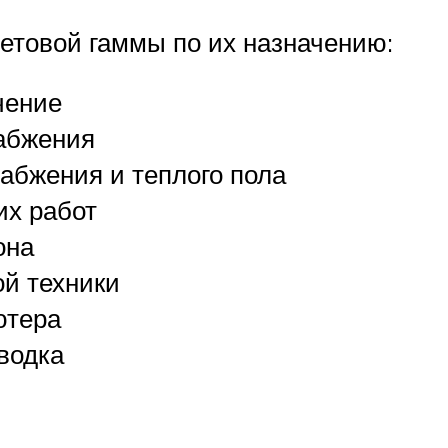
ветовой гаммы по их назначению:
чение
абжения
абжения и теплого пола
их работ
она
й техники
ютера
водка