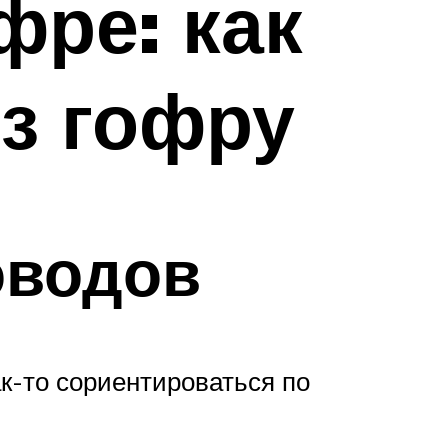
фре: как
з гофру
оводов
к-то сориентироваться по