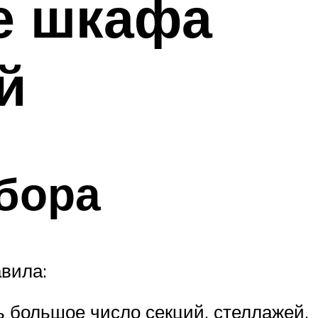
е шкафа
й
бора
вила:
ь большое число секций, стеллажей,