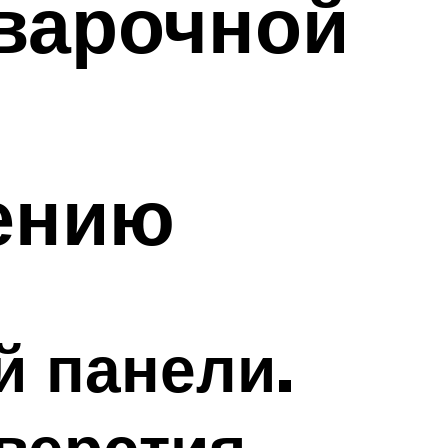
варочной
ению
й панели.
верстия