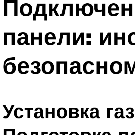
Подключен
Меню
панели: ин
безопасно
Установка га
Подготовка п