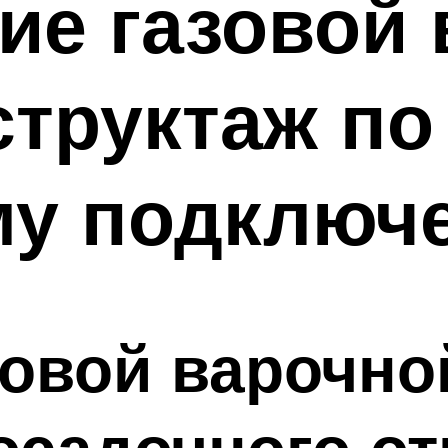
ие газовой 
структаж по
му подключ
зовой варочно
осадочного от