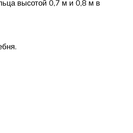
ьца высотой 0,7 м и 0,8 м в
ебня.
ы