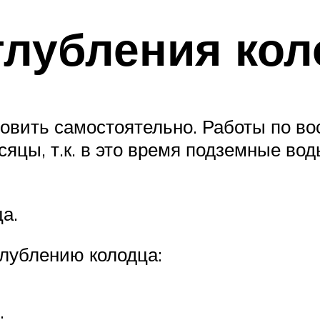
глубления ко
овить самостоятельно. Работы по в
яцы, т.к. в это время подземные вод
а.
глублению колодца:
;