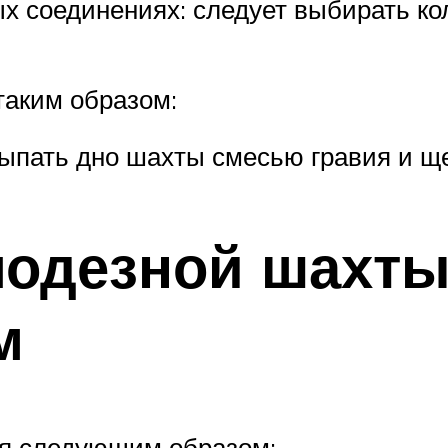
 соединениях: следует выбирать кол
таким образом:
ыпать дно шахты смесью гравия и щ
лодезной шахт
м
ся следующим образом: