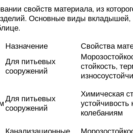
вании свойств материала, из которог
 изделий. Основные виды вкладышей,
лице.
Назначение
Свойства мат
Морозостойкос
Для питьевых
стойкость, те
сооружений
износоустойч
Химическая ст
Для питьевых
устойчивость 
ем
сооружений
колебаниям
Канализационные
Морозостойкос