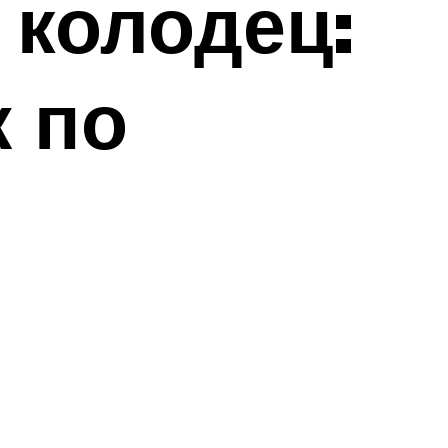
 колодец:
 по