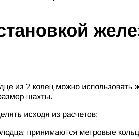
установкой жел
це из 2 колец можно использовать ж
размер шахты.
лять исходя из расчетов:
олодца: принимаются метровые кольц