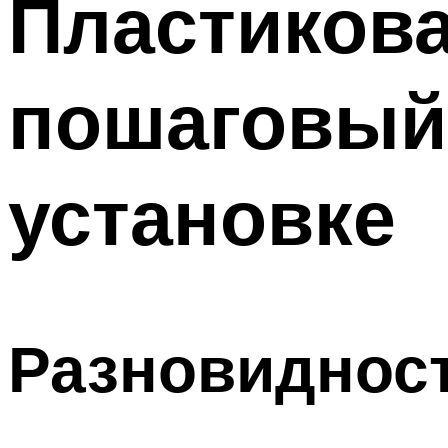
Пластикова
Меню
пошаговый
установке
Разновиднос