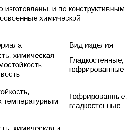
о изготовлены, и по конструктивным
 освоенные химической
ериала
Вид изделия
ть, химическая
Гладкостенные,
рмостойкость
гофрированные
ивость
ойкость,
Гофрированные,
к температурным
гладкостенные
ть, химическая и