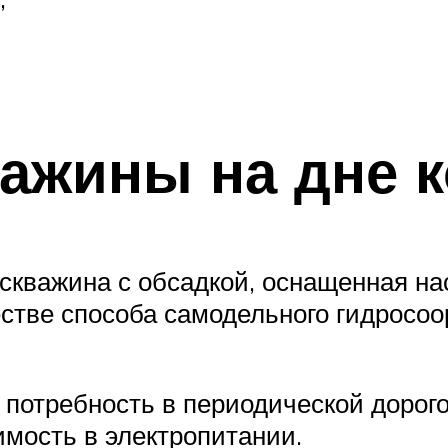
важины на дне 
скважина с обсадкой, оснащенная на
естве способа самодельного гидросоо
я потребность в периодической доро
имость в электропитании.