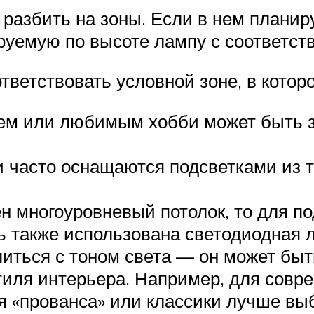
азбить на зоны. Если в нем планиру
руемую по высоте лампу с соответс
ветствовать условной зоне, в котор
ьем или любимым хобби может быть 
 часто оснащаются подсветками из т
 многоуровневый потолок, то для по
 также использована светодиодная л
литься с тоном света — он может бы
стиля интерьера. Например, для сов
ля «прованса» или классики лучше вы