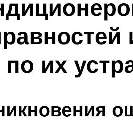
диционеров
равностей 
 по их уст
никновения о