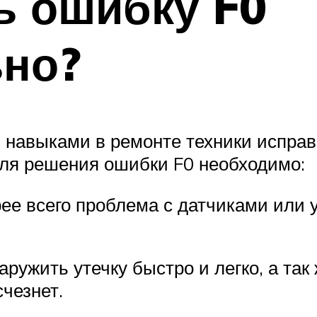
ь ошибку F0
ьно?
 навыками в ремонте техники испра
Для решения ошибки F0 необходимо:
рее всего проблема с датчиками или у
ужить утечку быстро и легко, а так
чезнет.