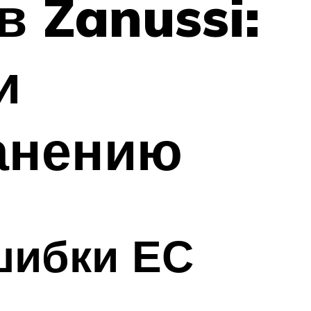
 Zanussi:
и
ранению
шибки ЕС