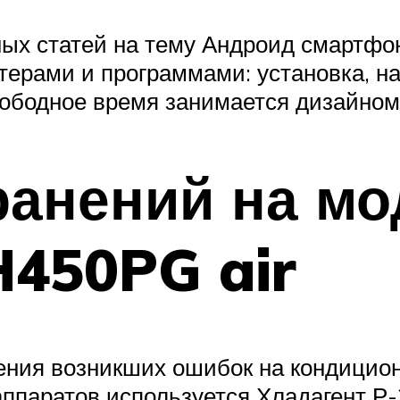
ых статей на тему Андроид смартфон
ерами и программами: установка, на
вободное время занимается дизайном 
ранений на мо
450PG air
ения возникших ошибок на кондици
аппаратов используется Хладагент Р