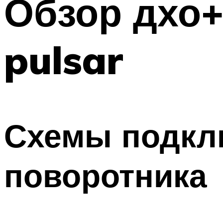
Обзор дхо+
Меню
pulsar
Схемы подкл
поворотника