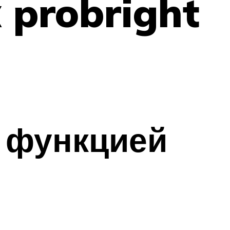
 probright
 функцией