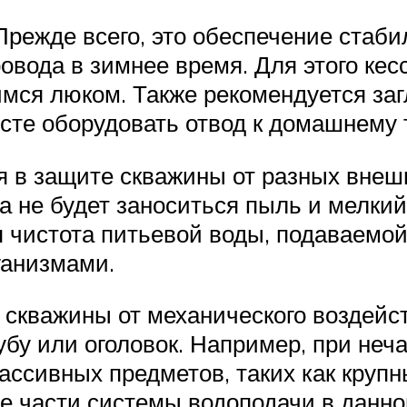
Прежде всего, это обеспечение стаби
вода в зимнее время. Для этого кес
ся люком. Также рекомендуется заг
есте оборудовать отвод к домашнему 
я в защите скважины от разных внеш
а не будет заноситься пыль и мелки
я чистота питьевой воды, подаваемо
ганизмами.
й скважины от механического воздей
убу или оголовок. Например, при неч
ассивных предметов, таких как круп
е части системы водоподачи в данно