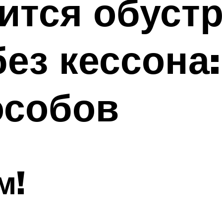
ится обуст
ез кессона:
особов
м!