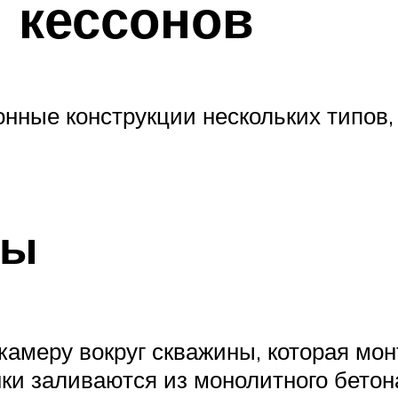
 кессонов
онные конструкции нескольких типов,
ны
амеру вокруг скважины, которая мон
нки заливаются из монолитного бетон