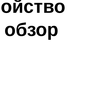
ройство
 обзор