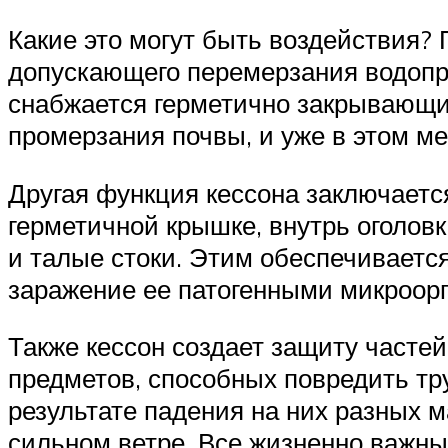
Какие это могут быть воздействия? 
допускающего перемерзания водопро
снабжается герметично закрывающим
промерзания почвы, и уже в этом м
Другая функция кессона заключаетс
герметичной крышке, внутрь оголовк
и талые стоки. Этим обеспечиваетс
заражение ее патогенными микроор
Также кессон создает защиту часте
предметов, способных повредить тр
результате падения на них разных м
сильном ветре. Все жизненно важны