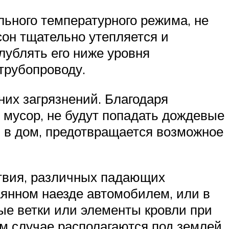
льного температурного режима, не
сон тщательно утепляется и
лублять его ниже уровня
трубопроводу.
них загрязнений. Благодаря
й мусор, не будут попадать дождевые
й в дом, предотвращается возможное
ствия, различных падающих
аянном наезде автомобилем, или в
ные ветки или элементы кровли при
м случае располагаются под землей,