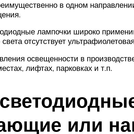
реимущественно в одном направлени
щения.
тодиодные лампочки широко примени
ре света отсутствует ультрафиолетов
вления освещенности в производств
стах, лифтах, парковках и т.п.
 светодиодны
гающие или на