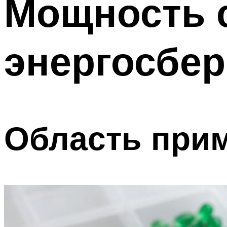
Мощность 
Меню
энергосбе
Область при