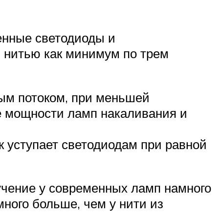
енные светодиоды и
 нитью как минимум по трем
ым потоком, при меньшей
е мощности ламп накаливания и
к уступает светодиодам при равной
учение у современных ламп намного
много больше, чем у нити из