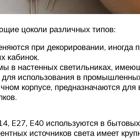
щие цоколи различных типов:
няются при декорировании, иногда 
х кабинок.
мы в настенных светильниках, имею
я для использования в промышленных
чном корпусе, предназначаются для
лков.
4, E27, E40 используются в бытовых
нтных источников света имеет крупн