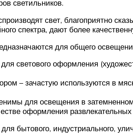
ров светильников.
спроизводят свет, благоприятно ска
ного спектра, дают более качественн
дназначаются для общего освещения
ля светового оформления (художест
ом – зачастую используются в мяс
менимы для освещения в затемненном
честве оформления развлекательных
для бытового, индустриального, ули