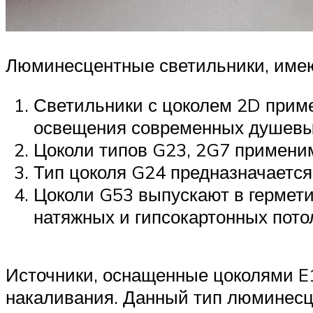
Люминесцентные светильники, имею
Светильники с цоколем 2D приме
освещения современных душевы
Цоколи типов G23, 2G7 примени
Тип цоколя G24 предназначаетс
Цоколи G53 выпускают в гермети
натяжных и гипсокартонных пото
Источники, оснащенные цоколями E1
накаливания. Данный тип люминесце