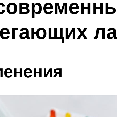
современн
регающих л
менения