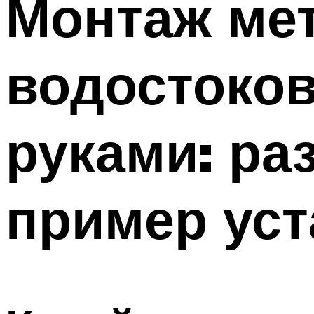
Монтаж ме
Меню
водостоко
руками: ра
пример уст