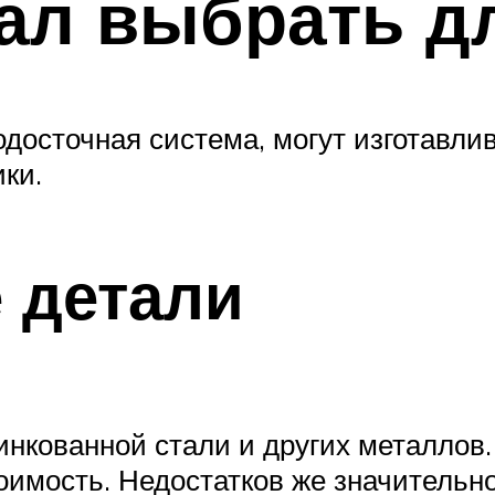
ал выбрать д
одосточная система, могут изготавли
ки.
 детали
цинкованной стали и других металло
имость. Недостатков же значительно