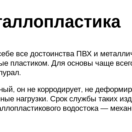
таллопластика
 себе все достоинства ПВХ и металли
ые пластиком. Для основы чаще всего
пурал.
ый, он не корродирует, не деформи
ые нагрузки. Срок службы таких изде
аллопластикового водостока — меха