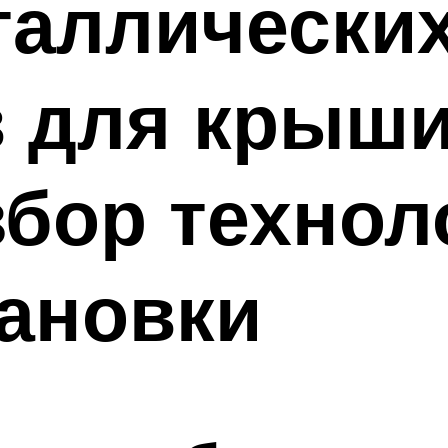
таллически
в для крыш
збор технол
ановки