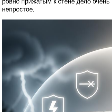
ровно прижатым к стене дело очень
непростое.