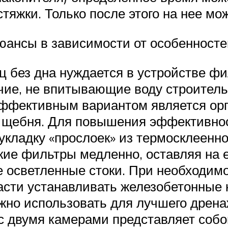
тяжки. Только после этого на нее мо
ансы в зависимости от особенносте
ц без дна нуждается в устройстве фи
ие, не впитывающие воду строитель
эффективным вариантом является орг
го щебня. Для повышения эффективн
кладку «прослоек» из термосклеенно
кие фильтры медленно, оставляя на 
же осветленные стоки. При необходи
асти устанавливать железобетонные 
но использовать для лучшего дрен
с двумя камерами представляет собой