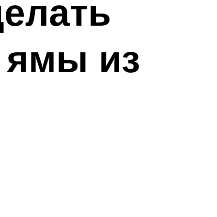
делать
 ямы из