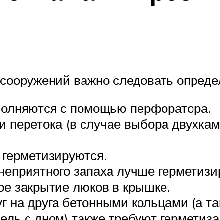
 сооружений важно следовать опред
полняются с помощью перфоратора.
 перетока (в случае выбора двухкам
 герметизируются.
неприятного запаха лучше герметизи
ое закрытие люков в крышке.
 на друга бетонными кольцами (а т
ль с дном) также требуют герметиз