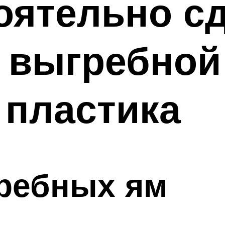
оятельно с
 выгребной
 пластика
ребных ям