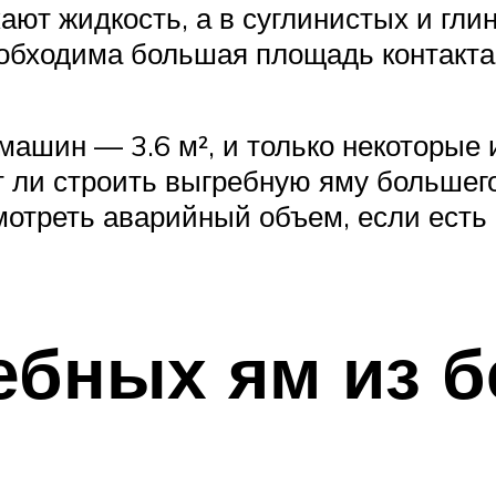
ают жидкость, а в суглинистых и гли
обходима большая площадь контакта
ашин — 3.6 м², и только некоторые и
 ли строить выгребную яму большего
отреть аварийный объем, если есть р
ебных ям из 