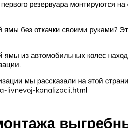
 первого резервуара монтируются на 
 ямы без откачки своими руками? Эт
й ямы из автомобильных колес находи
зации.
изации мы рассказали на этой стран
ya-livnevoj-kanalizacii.html
монтажа выгребны