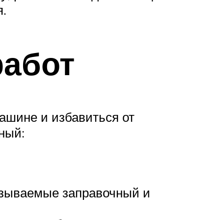
я.
работ
машине и избавиться от
ный:
называемые заправочный и