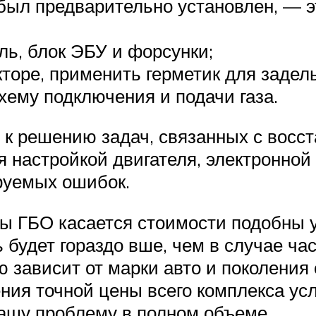
н был предварительно установлен, — 
ь, блок ЭБУ и форсунки;
кторе, применить герметик для задел
хему подключения и подачи газа.
ь к решению задач, связанных с вос
я настройкой двигателя, электронно
руемых ошибок.
ы ГБО касается стоимости подобны у
 будет гораздо вше, чем в случае ча
 зависит от марки авто и поколения
ения точной цены всего комплекса ус
ашу проблему в полном объеме.