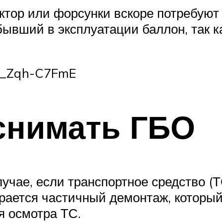
уктор или форсунки вскоре потребуют
бывший в эксплуатации баллон, так 
=L_Zqh-C7FmE
снимать ГБО
лучае, если транспортное средство (
рается частичный демонтаж, который
я осмотра ТС.