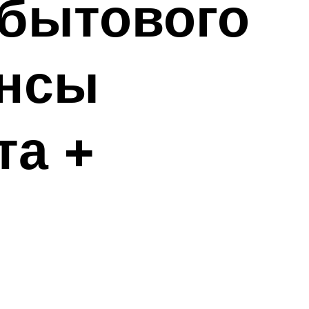
 бытового
ансы
та +