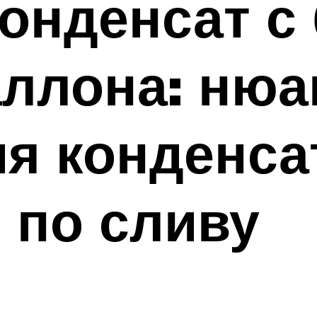
конденсат с
аллона: ню
я конденса
 по сливу