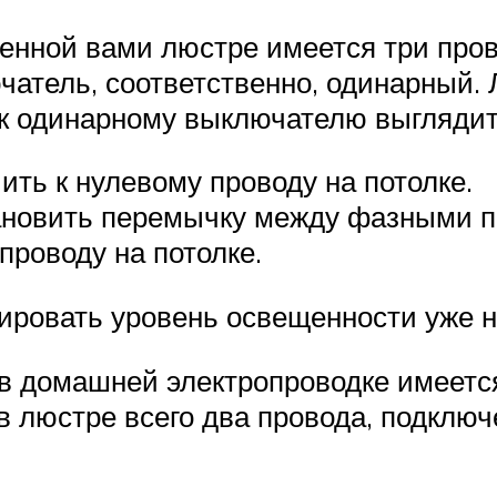
тенной вами люстре имеется три прово
ючатель, соответственно, одинарный.
к одинарному выключателю выглядит 
ть к нулевому проводу на потолке.
ановить перемычку между фазными п
проводу на потолке.
ировать уровень освещенности уже н
 в домашней электропроводке имеетс
 в люстре всего два провода, подкл