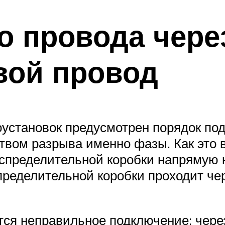
о провода чер
вой провод
оустановок предусмотрен порядок по
твом разрыва именно фазы. Как это 
спределительной коробки напрямую к
пределительной коробки проходит че
ется неправильное подключение: чер