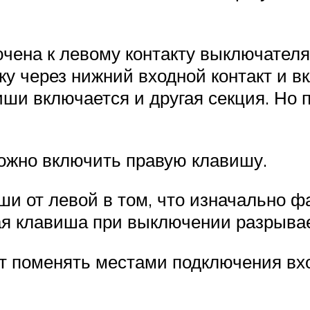
ючена к левому контакту выключател
ку через нижний входной контакт и в
ши включается и другая секция. Но 
ожно включить правую клавишу.
и от левой в том, что изначально фа
я клавиша при выключении разрывает
ет поменять местами подключения в