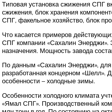
Типовая установка сжижения СПГ вк
сжижения, блок хранения компонент
СПГ, факельное хозяйство, блок про
Что касается примеров действующих 
СПГ компании «Сахалин Энерджи». З
назначения. Мощность завода состав
По данным «Сахалин Энерджи», для 
разработанная концерном «Шелл». Д
особенности – холодные зимы.
Особенности холодного климата учт
«Ямал СПГ». Производственный комп
млн тонн в год. По состоянию на окт