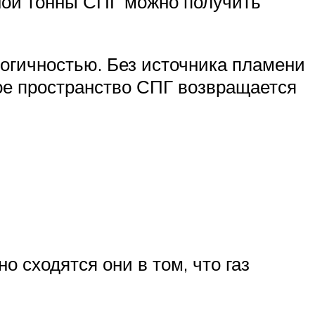
дной тонны СПГ можно получить
логичностью. Без источника пламени
ое пространство СПГ возвращается
 сходятся они в том, что газ