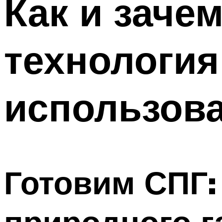
Как и заче
Меню
технология
использова
Готовим СПГ:
природного г