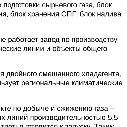
подготовки сырьевого газа, блок
я, блок хранения СПГ, блок налива
не работает завод по производству
ческие линии и объекты общего
я двойного смешанного хладагента,
льзует региональные климатические
кте по добыче и сжижению газа –
их линий производительностью 5,5
третья готовится к запуску. Таким