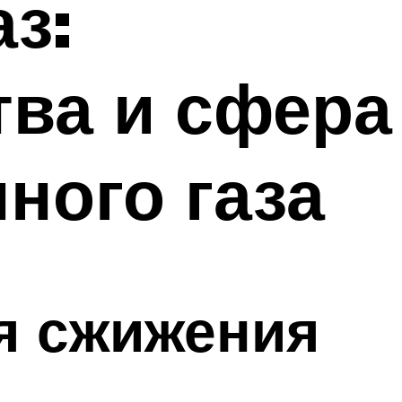
з:
тва и сфера
ного газа
ля сжижения