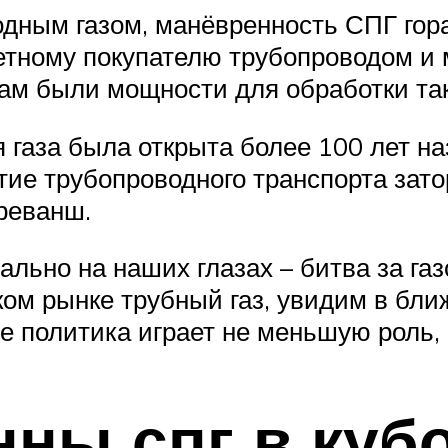
одным газом, манёвренность СПГ гор
ретному покупателю трубопроводом и 
ам были мощности для обработки так
я газа была открыта более 100 лет н
тие трубопроводного транспорта зато
реванш.
ально на наших глазах – битва за г
ком рынке трубный газ, увидим в бли
бе политика играет не меньшую роль,
нны спг в куб