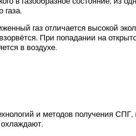
кого в газообразное состояние, из о
 газа.
иженный газ отличается высокой эко
взорвётся. При попадании на открыт
ется в воздухе.
нологий и методов получения СПГ, но
 охлаждают.