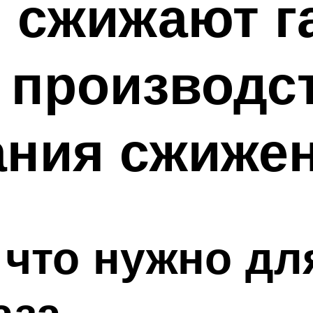
м сжижают га
 производс
ния сжижен
 что нужно д
аза