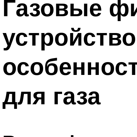
Газовые ф
Меню
устройство
особеннос
для газа