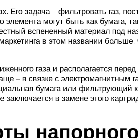
х. Его задача – фильтровать газ, по
 элемента могут быть как бумага, та
естный вспененный материал под назв
маркетинга в этом названии больше,
женного газа и располагается перед 
чаще – в связке с электромагнитным
пециальная бумага или фильтрующий 
е заключается в замене этого картри
оты напорног