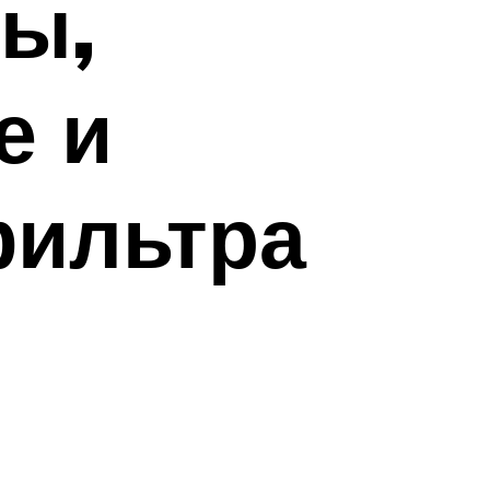
ы,
е и
фильтра