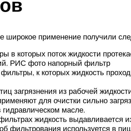
ов
ее широкое применение получили сл
ы в которых поток жидкости протек
ий. РИС фото напорный фильтр
 фильтры, к которых жидкость прохо
стиц загрязнения из рабочей жидкост
применяют для очистки сильно загря
 гидравлическом масле.
фильтрах жидкость выдавливается и
соб фильтрования используется в п