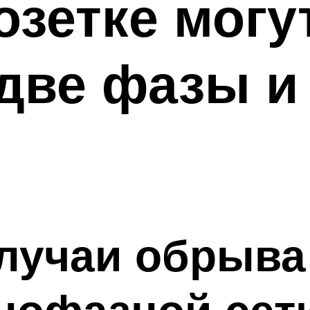
озетке могу
две фазы и 
лучаи обрыва
нофазной сет