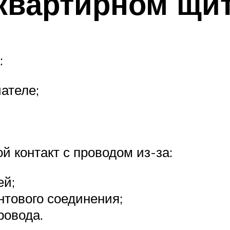
квартирном щи
:
ателе;
 контакт с проводом из-за:
ей;
нтового соединения;
ровода.