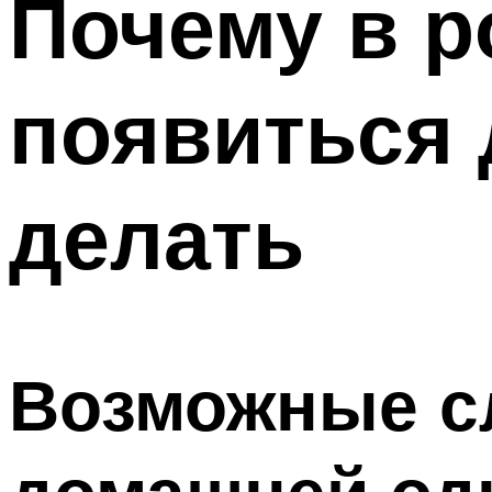
Почему в р
Меню
появиться 
делать
Возможные с
домашней од