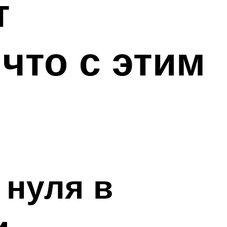
т
что с этим
 нуля в
и