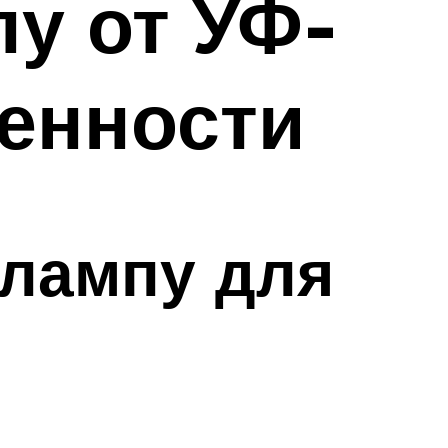
у от УФ-
бенности
-лампу для