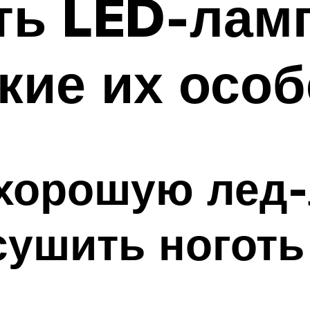
ть LED-ламп
кие их осо
 хорошую лед
сушить ноготь