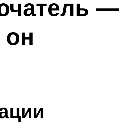
ючатель —
 он
ации