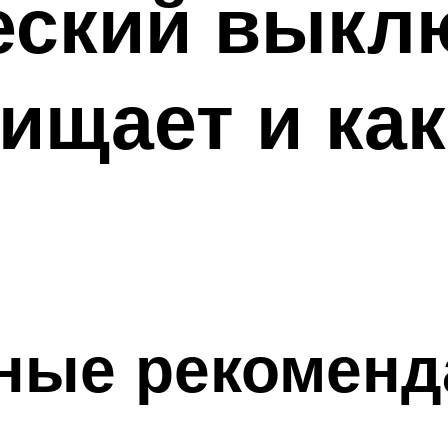
еский выкл
щищает и как
ные рекоменд