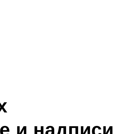
х
е и надписи