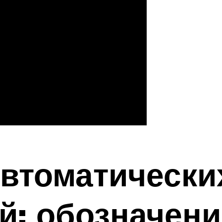
втоматически
: обозначени