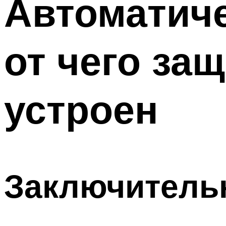
Автоматич
Меню
от чего за
устроен
Заключитель