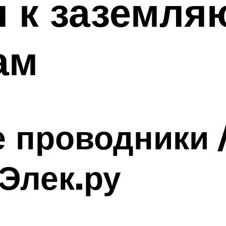
я к заземл
ам
проводники /
 Элек.ру