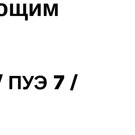
яющим
 ПУЭ 7 /