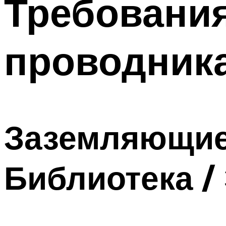
Требовани
Меню
проводник
Заземляющие 
Библиотека /