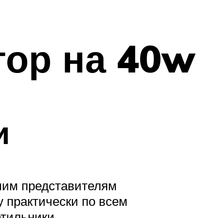
тор на 40w
и
шим представителям
у практически по всем
тильники.