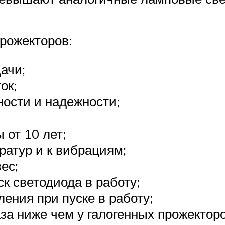
рожекторов:
ачи;
ок;
ости и надежности;
от 10 лет;
ратур и к вибрациям;
ес;
к светодиода в работу;
ления при пуске в работу;
аза ниже чем у галогенных прожекторо