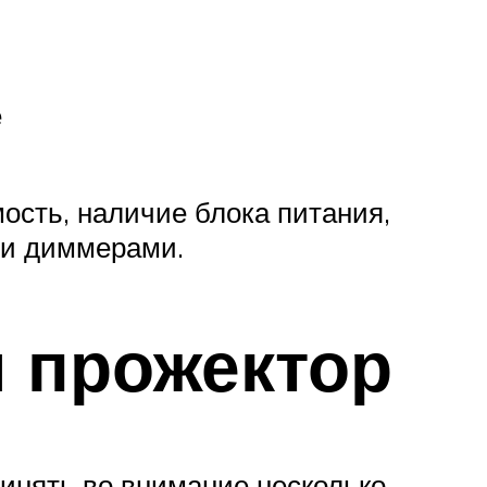
е
ость, наличие блока питания,
ми диммерами.
 прожектор
инять во внимание несколько