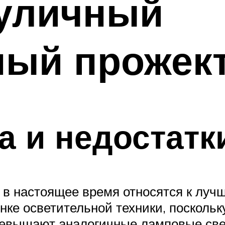
 уличный
ный прожек
 и недостатк
в настоящее время относятся к луч
ке осветительной техники, поскольк
превышают аналогичные ламповые све