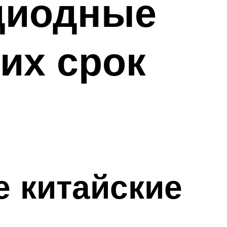
диодные
их срок
е китайские