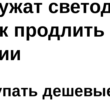
лужат свето
к продлить 
ии
упать дешевы