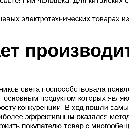
евых электротехнических товарах из
ает производи
иков света поспособствовала появл
к, основным продуктом которых явля
 росту конкуренции. В ход пошли са
иболее эффективным оказался метод 
дложить покупателю товар с многооб