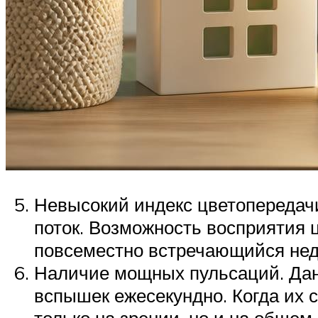
Невысокий индекс цветопередач
поток. Возможность восприятия ц
повсеместно встречающийся недо
Наличие мощных пульсаций. Данн
вспышек ежесекундно. Когда их с
только на зрении, но и на общем