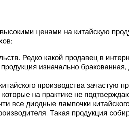
высокими ценами на китайскую проду
хов:
ьств. Редко какой продавец в интер
продукция изначально бракованная, д
итайского производства зачастую п
 которые на практике не подтверждаю
ти все диодные лампочки китайского
роизводителя. Такая продукция соб