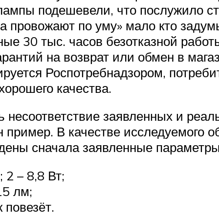
 лампы подешевели, что послужило с
а провожают по уму» мало кто задумы
ные 30 тыс. часов безотказной работ
гарантий на возврат или обмен в маг
ируется Роспотребнадзором, потреби
хорошего качества.
 несоответствие заявленных и реаль
 пример. В качестве исследуемого о
дены сначала заявленные параметры,
2 – 8,8 Вт;
15 лм;
к повезёт.