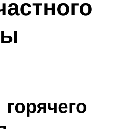
частного
мы
 горячего
я