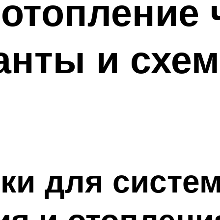
отопление 
анты и схе
ки для систем
я и отоплени