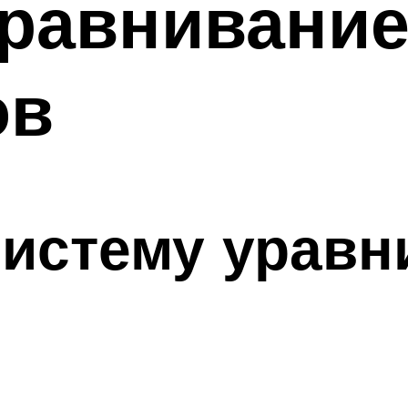
уравнивани
ов
систему уравн