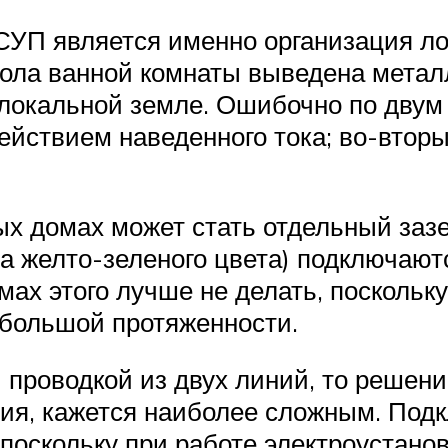
СУП является именно организация л
пола ванной комнаты выведена метал
локальной земле. Ошибочно по двум
йствием наведенного тока; во-вторых
х домах может стать отдельный заз
 желто-зеленого цвета) подключают
омах этого лучше не делать, поскольк
 большой протяженности.
 проводкой из двух линий, то решени
ения, кажется наиболее сложным. Под
оскольку при работе электроустановок