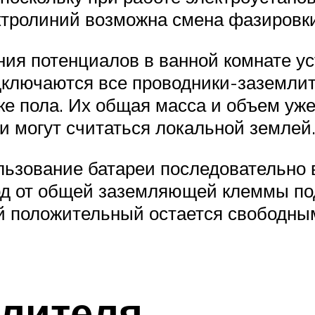
ктролиний возможна смена фазировки
ия потенциалов в ванной комнате ус
дключаются все проводники-заземлит
ке пола. Их общая масса и объем уж
и могут считаться локальной землей
ользование батареи последовательн
вод от общей заземляющей клеммы по
ий положительный остается свободным
лителя