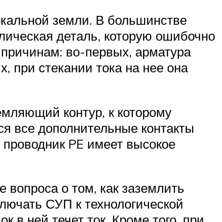
окальной земли. В большинстве
лическая деталь, которую ошибочно
 причинам: во-первых, арматура
, при стекании тока на нее она
емляющий контур, к которому
ся все дополнительные контакты
у проводник PE имеет высокое
е вопроса о том, как заземлить
ключать СУП к технологической
 в ней течет ток. Кроме того, при