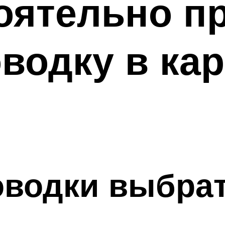
оятельно п
водку в ка
оводки выбра