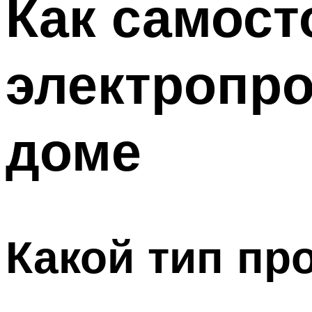
Как самост
Меню
электропро
доме
Какой тип пр