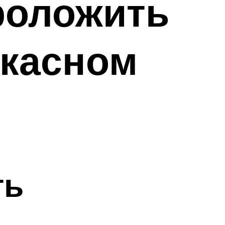
роложить
ркасном
ть