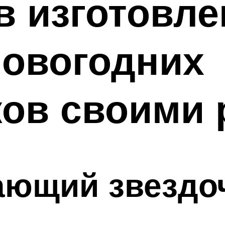
в изготовл
новогодних
ов своими 
ающий звездо