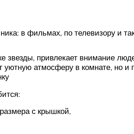
чника: в фильмах, по телевизору и та
е звезды, привлекает внимание люде
аст уютную атмосферу в комнате, но 
нку
бится:
размера с крышкой,