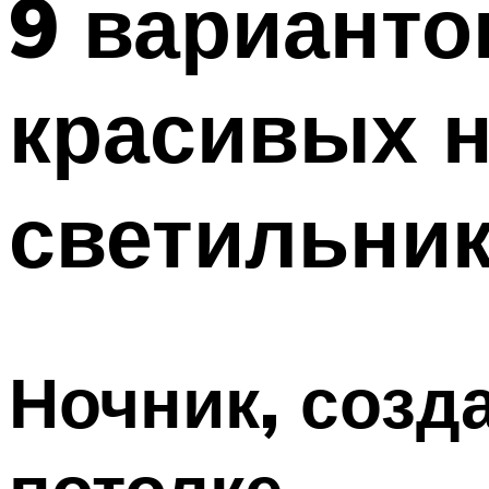
9 варианто
Меню
красивых 
светильник
Ночник, созд
потолке