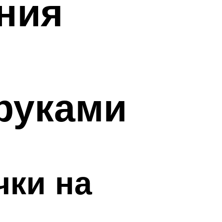
ения
руками
чки на