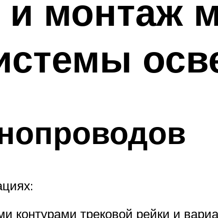
 и монтаж 
системы ос
нопроводов
ациях:
и контурами трековой рейки и вари