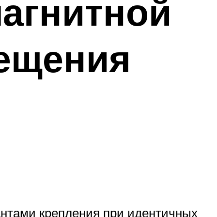
магнитной
вещения
антами крепления при идентичных