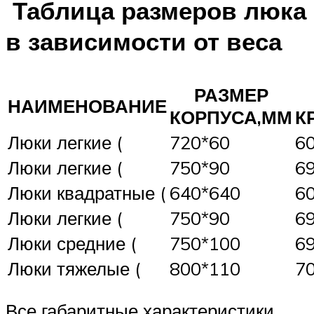
Таблица размеров люка
в зависимости от веса
РАЗМЕР
НАИМЕНОВАНИЕ
КОРПУСА,ММ
К
Люки легкие (
720*60
6
Люки легкие (
750*90
6
Люки квадратные (
640*640
6
Люки легкие (
750*90
6
Люки средние (
750*100
6
Люки тяжелые (
800*110
7
Все габаритные характеристики