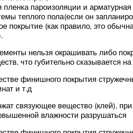
 пленка пароизоляции и арматурная 
емы теплого пола(если он запланиро
 покрытие (как правило, это обычн
.
ементы нельзя окрашивать либо пок
ств, что губительно сказывается на 
честве финишного покрытия стружечн
нат и т.д
ержат связующее вещество (клей), пр
повышенной влажности разрушаться
честве финишного покрытия стружечн