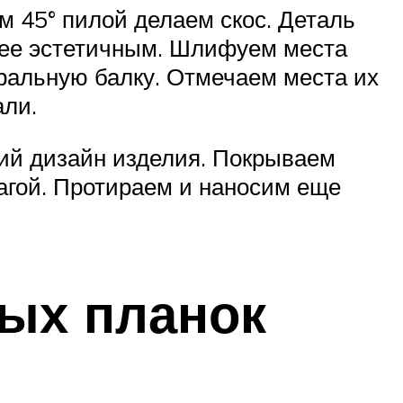
ом 45° пилой делаем скос. Деталь
олее эстетичным. Шлифуем места
тральную балку. Отмечаем места их
али.
щий дизайн изделия. Покрываем
агой. Протираем и наносим еще
ных планок