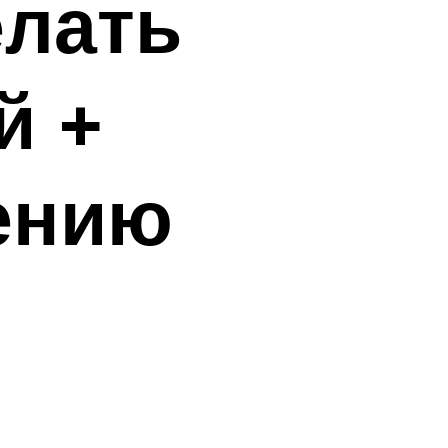
елать
й +
ению