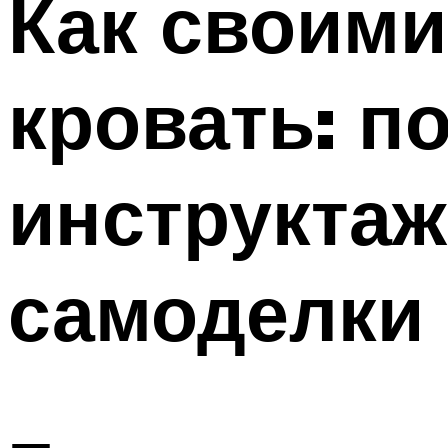
Как своими
Меню
кровать: п
инструкта
самоделки