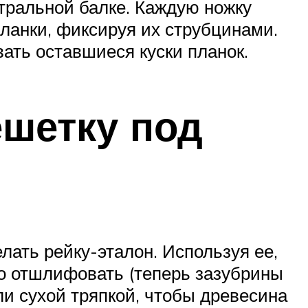
нтральной балке. Каждую ножку
планки, фиксируя их струбцинами.
вать оставшиеся куски планок.
шетку под
лать рейку-эталон. Используя ее,
но отшлифовать (теперь зазубрины
ли сухой тряпкой, чтобы древесина