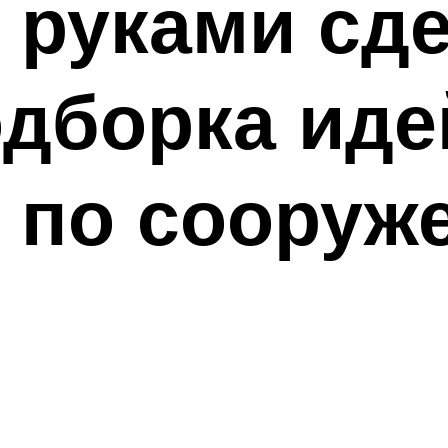
 руками сд
одборка иде
ж по сооруж