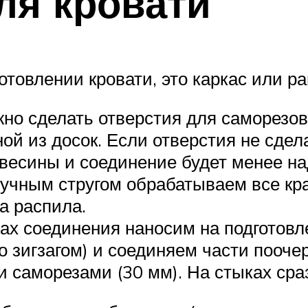
ля кровати
отовлении кровати, это каркас или ра
но сделать отверстия для саморезов
ой из досок. Если отверстия не сдел
евесины и соединение будет менее н
ручным стругом обрабатываем все кра
а распила.
тах соединения наносим на подготов
о зигзагом) и соединяем части пооче
 саморезами (30 мм). На стыках сра