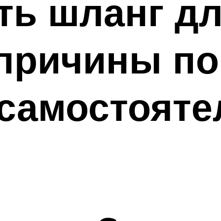
ть шланг д
 причины п
самостояте