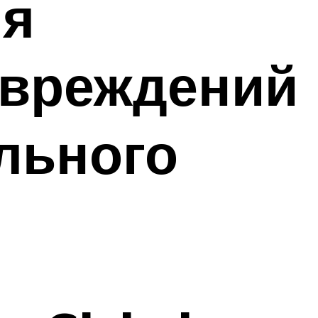
ля
овреждений
льного