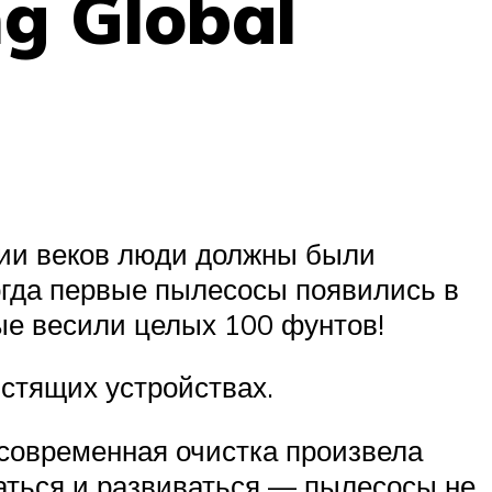
g Global
нии веков люди должны были
огда первые пылесосы появились в
ые весили целых 100 фунтов!
стящих устройствах.
 современная очистка произвела
ваться и развиваться — пылесосы не