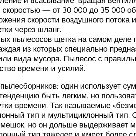
вление и всасывание, вращая вентиля
 скоростью — от 30 000 до 35 000 о
ожения скорости воздушного потока и
тки через шланг.
ых пылесосов щетка на самом деле п
аждая из которых специально предна
 или вида мусора. Пылесос с правил
ство времени и усилий.
пылесборников: один использует сумк
енденцию быть легким, но пользоват
тки времени. Так называемые «безм
лонный тип и мультициклонный тип. 
 мешок, но он дольше выдерживает м
лонный тип тяжелее и имеет более с