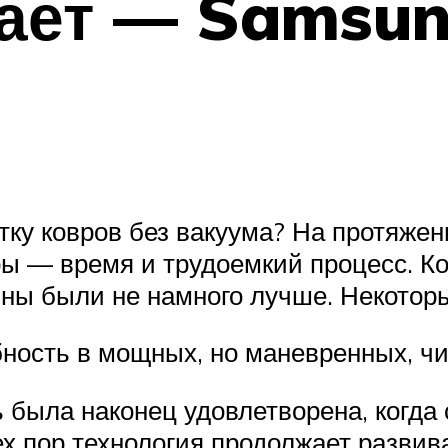
тает — Samsun
тку ковров без вакуума? На протяже
ры — время и трудоемкий процесс. К
ны были не намного лучше. Некотор
ность в мощных, но маневренных, чи
ь была наконец удовлетворена, когда
ех пор технология продолжает разви