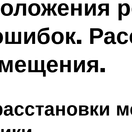
оложения р
ошибок. Рас
змещения.
расстановки м
ики