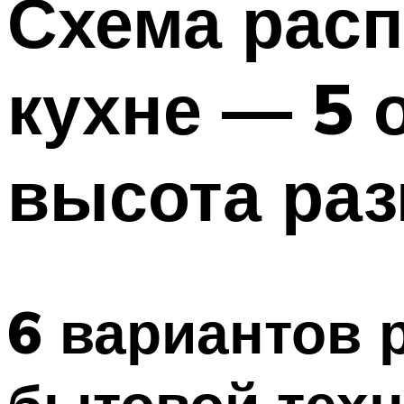
Схема расп
Меню
кухне — 5 
высота ра
6 вариантов 
бытовой техн