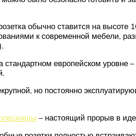
розетка обычно ставится на высоте 1
бованиями к современной мебели, раз
.
 стандартном европейском уровне – 2
й.
екрупной, но постоянно эксплуатиру
толешницы
– настоящий прорыв в иде
добные розетки полностью встраиваю